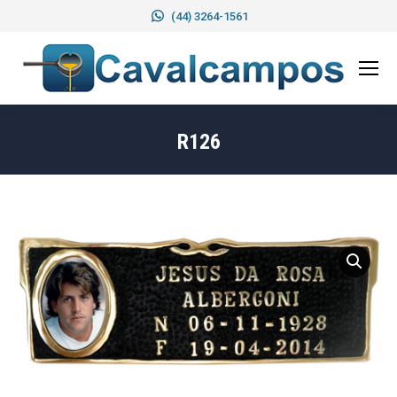
(44) 3264-1561
R126
Você está aqui: