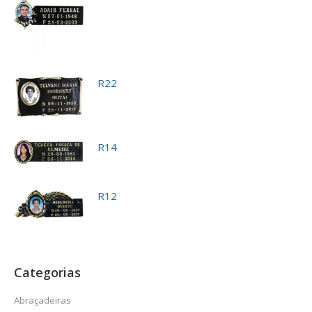
R22
R14
R12
Categorias
Abraçadeiras