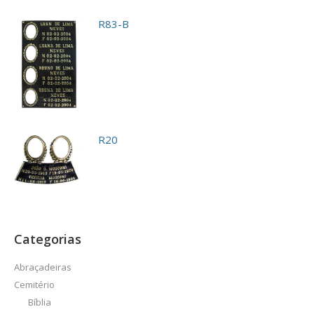
R83-B
R20
Categorias
Abraçadeiras
Cemitério
Bíblia