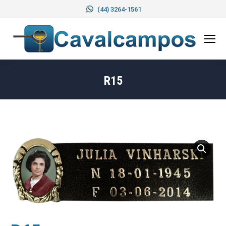
(44) 3264-1561
R15
Você está aqui: