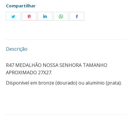
Compartilhar
Compartilhar
Compartilhar
Compartilhar
Compartilhar
Compartilhar
isto
isto
isto
isto
isto
Descrição
R47 MEDALHÃO NOSSA SENHORA TAMANHO
APROXIMADO 27X27.
Disponível em bronze (dourado) ou alumínio (prata).